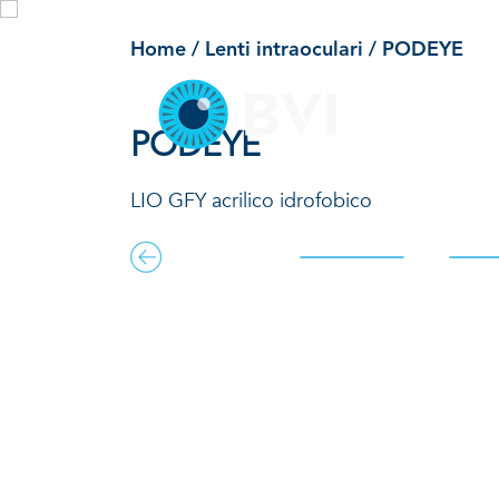
Lenti intraoculari
Skip
to
Home
/
Lenti intraoculari
/
PODEYE
content
P
PODEYE
LIO GFY acrilico idrofobico