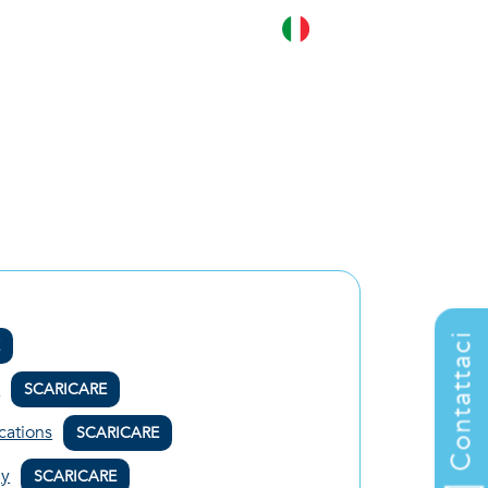
tti
VI
CARRIERA
CONTATTACI
Contattaci
E
o
SCARICARE
cations
SCARICARE
gy
SCARICARE