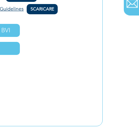
 Guidelines
SCARICARE
o BVI