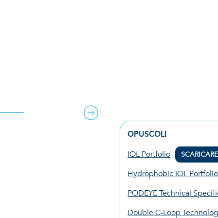
 monofocali
Catalogo prodo
ROCEDURE
PRODOTTI
INFORMAZIONI SU B
OPUSCOLI
IOL Portfolio
SCARICAR
Hydrophobic IOL Portfoli
PODEYE Technical Specifi
Double C-Loop Technolo