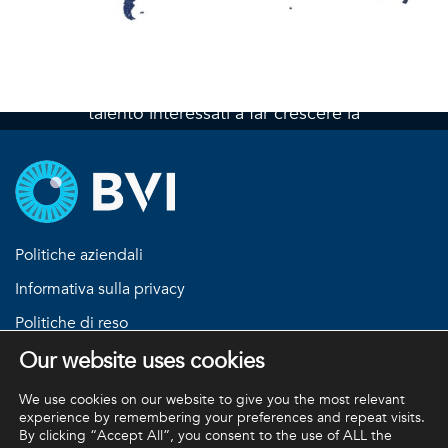
Lavora con noi
In BVI siamo sempre alla ricerca di
professionisti coinvolti, innovativi e di
Trova una sede
talento interessati a far crescere la
propria carriera nel settore oftalmico.
Cerca le posizioni aperte in BVI
Politiche aziendali
Informativa sulla privacy
Politiche di reso
Our website uses cookies
Termini e condizioni
We use cookies on our website to give you the most relevant
experience by remembering your preferences and repeat visits.
By clicking “Accept All”, you consent to the use of ALL the