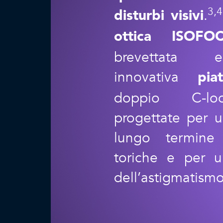
3,4
.
disturbi visivi
ottica ISOFO
brevettata
innovativa
pia
doppio C-loo
progettate per u
lungo termine 
toriche e per u
dell’astigmatismo