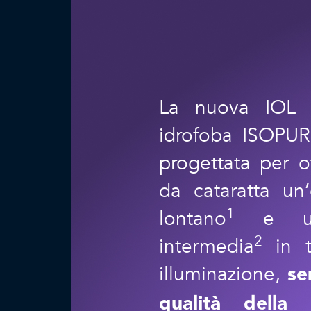
La nuova IOL 
idrofoba ISOPU
progettata per off
da cataratta un’
1
lontano
e una
2
intermedia
in t
illuminazione,
se
qualità della 