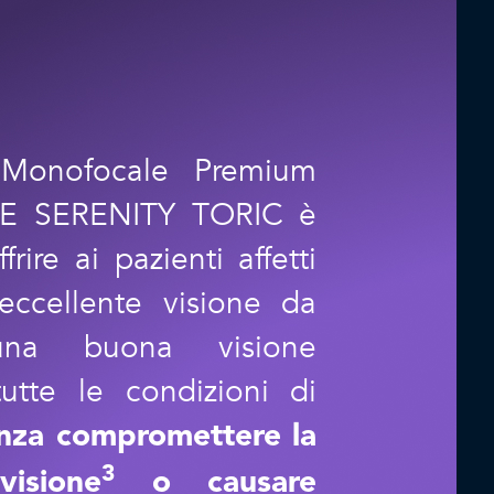
Monofocale Premium
RE SERENITY TORIC è
rire ai pazienti affetti
eccellente visione da
 buona visione
utte le condizioni di
nza compromettere la
3
visione
o causare