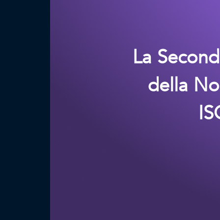
La Second
della No
I
Trova la tu