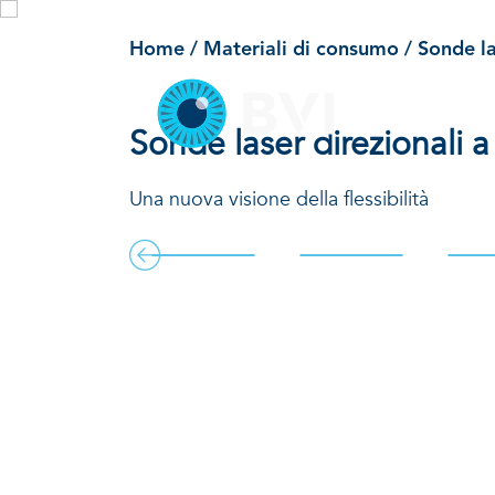
Sonde laser
Skip
to
Home
/
Materiali di consumo
/
Sonde la
content
P
Sonde laser direzionali a
Una nuova visione della flessibilità