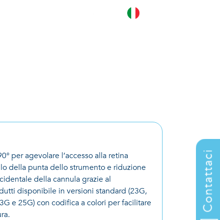
tti
VI
CARRIERA
CONTATTACI
Contattaci
0° per agevolare l’accesso alla retina
ollo della punta dello strumento e riduzione
cidentale della cannula grazie al
dutti disponibile in versioni standard (23G,
G e 25G) con codifica a colori per facilitare
ura.