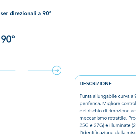
Catalogo prodo
ser direzionali a 90°
ROCEDURE
PRODOTTI
INFORMAZIONI SU B
 90°
DESCRIZIONE
Punta allungabile curva a 9
periferica. Migliore contr
del rischio di rimozione ac
meccanismo retrattile. Pro
25G e 27G) e illuminate (23
l’identificazione della mis