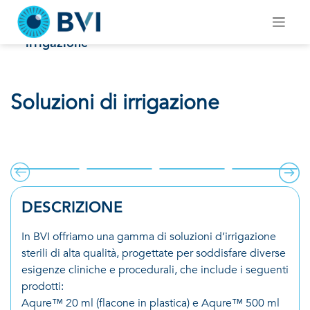
Skip
to
Soluzioni di irrigazione
content
Home
/
Fluidi chirurgici & Gas
/
Soluzioni di
irrigazione
Soluzioni di irrigazione
.
DESCRIZIONE
In BVI offriamo una gamma di soluzioni d’irrigazione
sterili di alta qualità, progettate per soddisfare diverse
esigenze cliniche e procedurali, che include i seguenti
prodotti:
Aqure™ 20 ml (flacone in plastica) e Aqure™ 500 ml